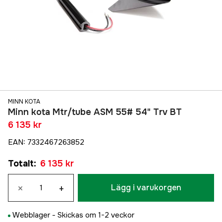
MINN KOTA
Minn kota Mtr/tube ASM 55# 54" Trv BT
6 135 kr
EAN
:
7332467263852
Totalt
:
6 135 kr
×
+
Lägg i varukorgen
Webblager -
Skickas om 1-2 veckor