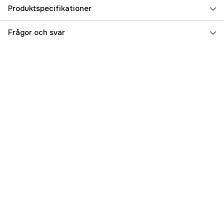
Produktspecifikationer
Referensnummer
5000078919
Frågor och svar
Tillverkarens artikelnummer
M2779024
EAN
7332467263852