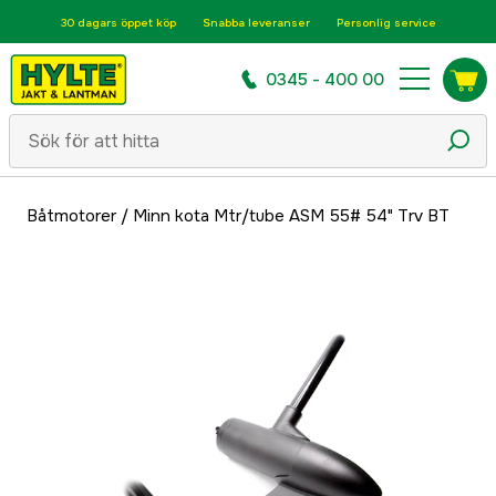
30 dagars öppet köp
Snabba leveranser
Personlig service
0345 - 400 00
Båtmotorer
/
Minn kota Mtr/tube ASM 55# 54" Trv BT