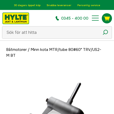
30 dagars öppet köp
Snabba leveranser
Personlig service
0345 - 400 00
Båtmotorer
/
Minn kota MTR/tube 80#60" TRV/US2-
M BT