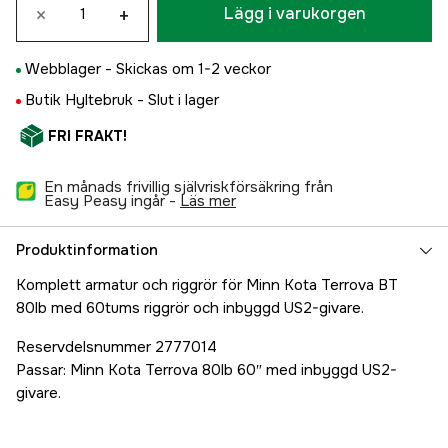
×
+
Lägg i varukorgen
Webblager -
Skickas om 1-2 veckor
Butik Hyltebruk -
Slut i lager
FRI FRAKT!
En månads frivillig självriskförsäkring från
Easy Peasy ingår -
läs mer
Produktinformation
Komplett armatur och riggrör för Minn Kota Terrova BT
80lb med 60tums riggrör och inbyggd US2-givare.
Reservdelsnummer 2777014
Passar: Minn Kota Terrova 80lb 60″ med inbyggd US2-
givare.