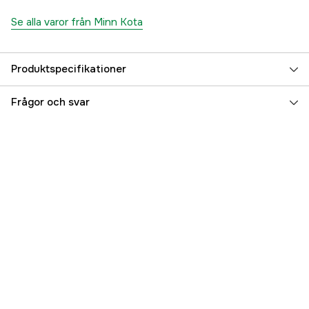
Se alla varor från Minn Kota
Produktspecifikationer
Referensnummer
5000078920
Frågor och svar
Tillverkarens artikelnummer
M2777014
EAN
7332467264965