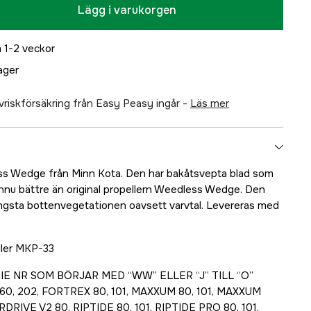
Lägg i varukorgen
 1-2 veckor
lager
älvriskförsäkring från Easy Peasy ingår -
läs mer
s Wedge från Minn Kota. Den har bakåtsvepta blad som
nnu bättre än original propellern Weedless Wedge. Den
ngsta bottenvegetationen oavsett varvtal. Levereras med
ler MKP-33
E NR SOM BÖRJAR MED “WW” ELLER “J” TILL “O”
60, 202, FORTREX 80, 101, MAXXUM 80, 101, MAXXUM
RIVE V2 80, RIPTIDE 80, 101, RIPTIDE PRO 80, 101,