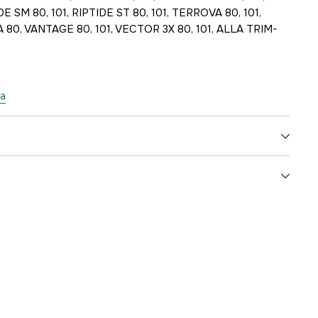
DE SM 80, 101, RIPTIDE ST 80, 101, TERROVA 80, 101,
A 80, VANTAGE 80, 101, VECTOR 3X 80, 101, ALLA TRIM-
ta
5000078411
ummer
M1865018
029402022304