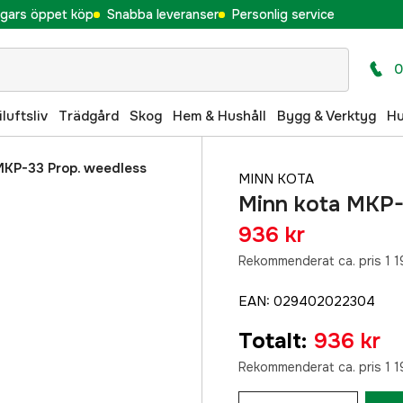
gars öppet köp
Snabba leveranser
Personlig service
0
iluftsliv
Trädgård
Skog
Hem & Hushåll
Bygg & Verktyg
H
MKP-33 Prop. weedless
MINN KOTA
Minn kota MKP-
936 kr
Rekommenderat ca. pris 1 1
EAN
:
029402022304
Totalt
:
936 kr
Rekommenderat ca. pris 1 1