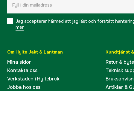
Jag accepterar härmed att jag läst och förstått hanteri
mer
Om Hylte Jakt & Lantman
Kundtjänst 
Mina sidor
Retur & byt
Kontakta oss
Teknisk sup
Verkstaden i Hyltebruk
Bruksanvisn
Jobba hos oss
Artiklar & G
Omdömen och betyg
Varumärken
Våra kataloger
Köp present
Ångra köp