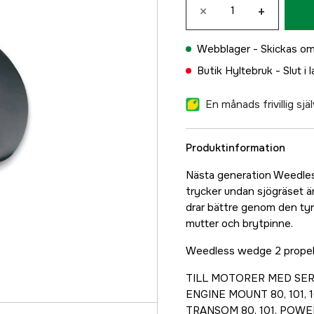
×
+
Webblager -
Skickas om
Butik Hyltebruk -
Slut i 
En månads frivillig sj
Produktinformation
Nästa generation Weedles
trycker undan sjögräset ä
drar bättre genom den ty
mutter och brytpinne.
Weedless wedge 2 propel
TILL MOTORER MED SERI
ENGINE MOUNT 80, 101, 1
TRANSOM 80, 101, POWERD