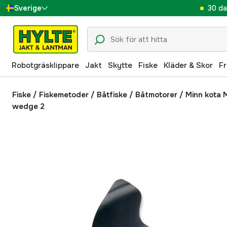
30 da
Sverige
Danmark
Suomi
Robotgräsklippare
Jakt
Skytte
Fiske
Kläder & Skor
Fr
Norge
Deutschland
Fiske
/
Fiskemetoder
/
Båtfiske
/
Båtmotorer
/
Minn kota 
wedge 2