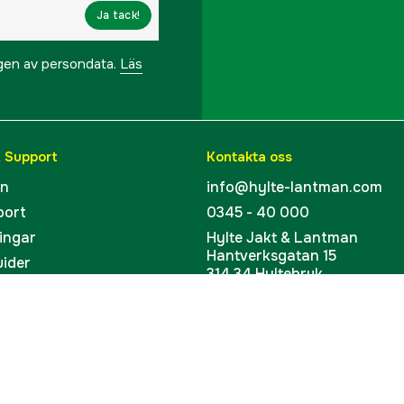
Ja tack!
ngen av persondata.
Läs
& Support
Kontakta oss
en
info@hylte-lantman.com
port
0345 - 40 000
ingar
Hylte Jakt & Lantman
Hantverksgatan 15
uider
314 34 Hyltebruk
kort