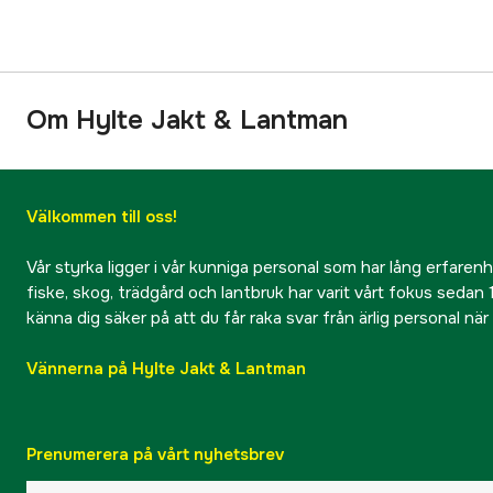
Om Hylte Jakt & Lantman
Välkommen till oss!
Vår styrka ligger i vår kunniga personal som har lång erfarenhet
fiske, skog, trädgård och lantbruk har varit vårt fokus sedan 1
känna dig säker på att du får raka svar från ärlig personal nä
Vännerna på Hylte Jakt & Lantman
Prenumerera på vårt nyhetsbrev