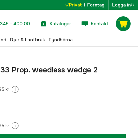
Privat
Företag
Logga in
345 - 400 00
Kataloger
Kontakt
und
Djur & Lantbruk
Fyndhörna
33 Prop. weedless wedge 2
95 kr
i
95 kr
i