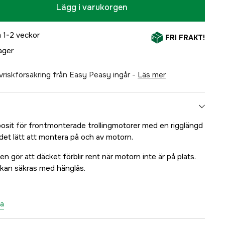
Lägg i varukorgen
 1-2 veckor
FRI FRAKT!
lager
älvriskförsäkring från Easy Peasy ingår -
läs mer
osit för frontmonterade trollingmotorer med en rigglängd
det lätt att montera på och av motorn.
n gör att däcket förblir rent när motorn inte är på plats.
l kan säkras med hänglås.
ta