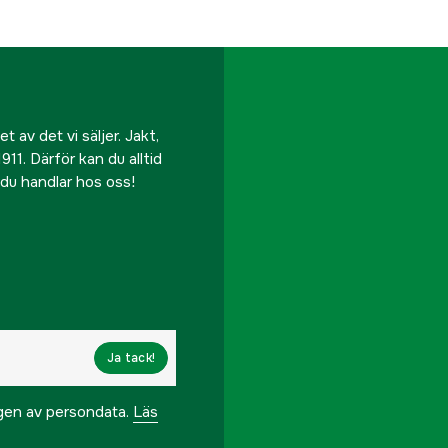
 av det vi säljer. Jakt,
911. Därför kan du alltid
r du handlar hos oss!
Ja tack!
ngen av persondata.
Läs