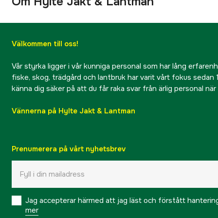
Om Hylte Jakt & Lantman
Välkommen till oss!
Vår styrka ligger i vår kunniga personal som har lång erfarenhet
fiske, skog, trädgård och lantbruk har varit vårt fokus sedan 1
känna dig säker på att du får raka svar från ärlig personal nä
Vännerna på Hylte Jakt & Lantman
Prenumerera på vårt nyhetsbrev
Jag accepterar härmed att jag läst och förstått hanteri
mer