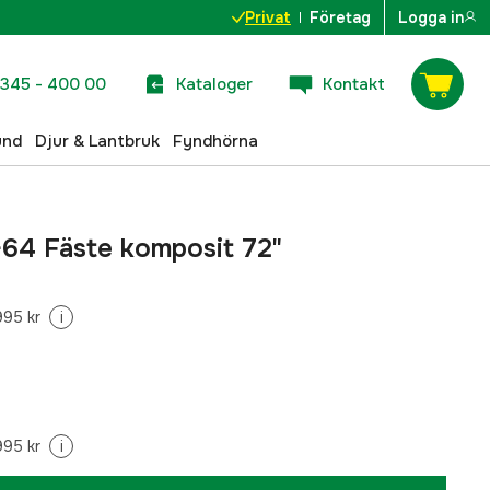
Privat
Företag
Logga in
345 - 400 00
Kataloger
Kontakt
und
Djur & Lantbruk
Fyndhörna
64 Fäste komposit 72"
995 kr
i
995 kr
i