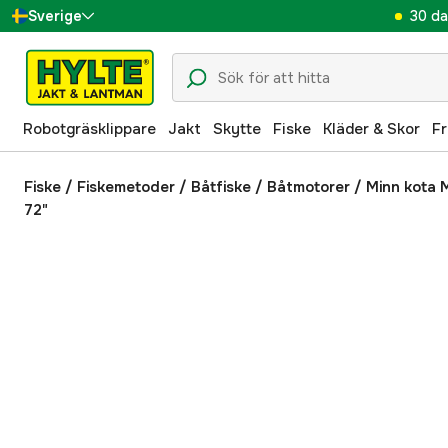
30 da
Sverige
Danmark
Suomi
Robotgräsklippare
Jakt
Skytte
Fiske
Kläder & Skor
Fr
Norge
Deutschland
Fiske
/
Fiskemetoder
/
Båtfiske
/
Båtmotorer
/
Minn kota 
72"