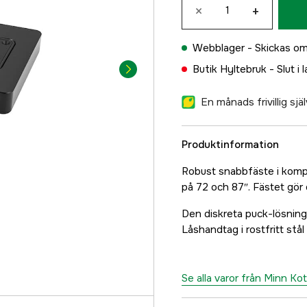
×
+
Webblager -
Skickas om
Butik Hyltebruk -
Slut i 
En månads frivillig sj
Produktinformation
Robust snabbfäste i komp
på 72 och 87″. Fästet gör 
Den diskreta puck-lösninge
Låshandtag i rostfritt stå
Se alla varor från Minn Ko