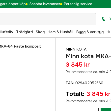
gars öppet köp
Snabba leveranser
Personlig service
0
iluftsliv
Trädgård
Skog
Hem & Hushåll
Bygg & Verktyg
H
MKA-64 Fäste komposit
MINN KOTA
Minn kota MKA-
3 845 kr
Rekommenderat ca. pris 4 
EAN
:
029402052660
Totalt
:
3 845 kr
Rekommenderat ca. pris 4 