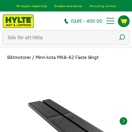
30 dagars öppet köp
Snabba leveranser
Personlig service
0345 - 400 00
Båtmotorer
/
Minn kota MKA-62 Fäste långt