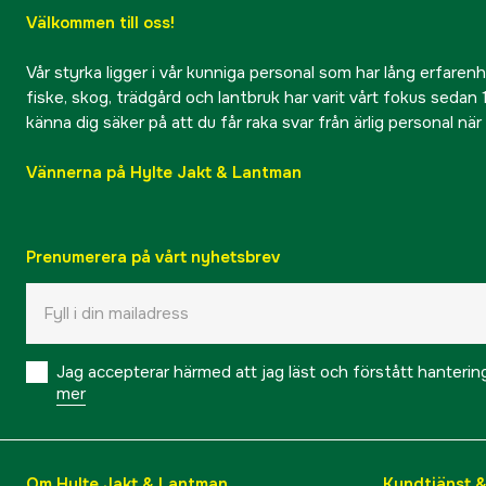
Välkommen till oss!
Vår styrka ligger i vår kunniga personal som har lång erfarenhet
fiske, skog, trädgård och lantbruk har varit vårt fokus sedan 1
känna dig säker på att du får raka svar från ärlig personal nä
Vännerna på Hylte Jakt & Lantman
Prenumerera på vårt nyhetsbrev
Jag accepterar härmed att jag läst och förstått hanteri
mer
Om Hylte Jakt & Lantman
Kundtjänst 