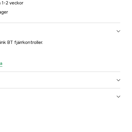
 1-2 veckor
lager
nk BT fjärrkontroller.
ta
5000079190
ummer
M2390200
7332467312727