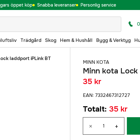
gars öppet köp
Snabba leveranser
Personlig service
0
iluftsliv
Trädgård
Skog
Hem & Hushåll
Bygg & Verktyg
H
ock laddport iPLink BT
MINN KOTA
Minn kota Lock 
35 kr
EAN
:
7332467312727
Totalt
:
35 kr
×
+