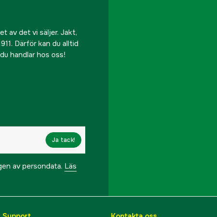
 av det vi säljer. Jakt,
911. Därför kan du alltid
r du handlar hos oss!
Ja tack!
ngen av persondata.
Läs
& Support
Kontakta oss