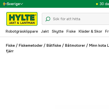
30 da
Sverige
Danmark
Suomi
Robotgräsklippare
Jakt
Skytte
Fiske
Kläder & Skor
Fr
Norge
Deutschland
Fiske
/
Fiskemetoder
/
Båtfiske
/
Båtmotorer
/
Minn kota L
fjärr