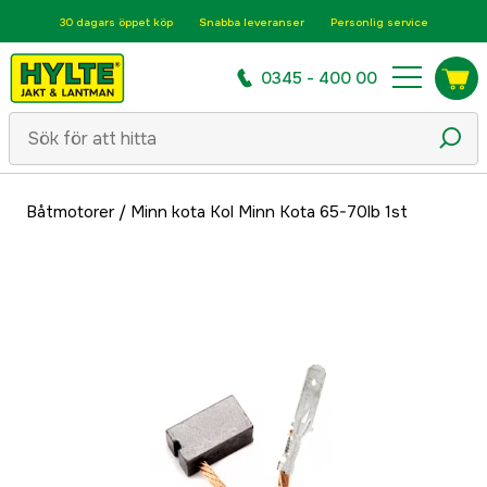
30 dagars öppet köp
Snabba leveranser
Personlig service
0345 - 400 00
Båtmotorer
/
Minn kota Kol Minn Kota 65-70lb 1st