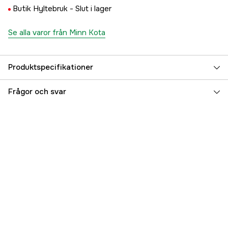
Butik Hyltebruk -
Slut i lager
Se alla varor från Minn Kota
Produktspecifikationer
Referensnummer
5000079061
Frågor och svar
Tillverkarens artikelnummer
M2322200
EAN
7332467297093