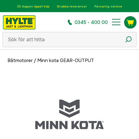
30 dagars öppet köp
Snabba leveranser
Personlig service
0345 - 400 00
Båtmotorer
/
Minn kota GEAR-OUTPUT