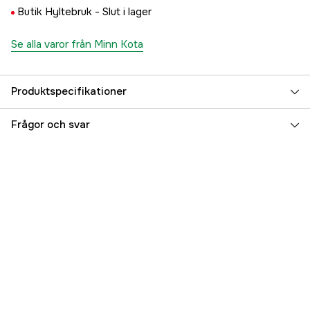
Butik Hyltebruk -
Slut i lager
Se alla varor från Minn Kota
Produktspecifikationer
Referensnummer
5000078749
Frågor och svar
Tillverkarens artikelnummer
M2074070
EAN
7332467179252