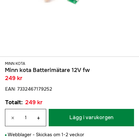
MINN KOTA
Minn kota Batterimätare 12V fw
249 kr
EAN
:
7332467179252
Totalt
:
249 kr
×
+
Lägg i varukorgen
Webblager -
Skickas om 1-2 veckor