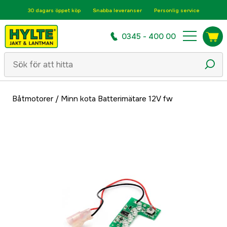
30 dagars öppet köp
Snabba leveranser
Personlig service
0345 - 400 00
Båtmotorer
/
Minn kota Batterimätare 12V fw