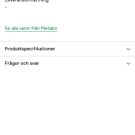
Leveransomfattning
-
Se alla varor från Metabo
Produktspecifikationer
Drifttyp
Nätdriven
Frågor och svar
Drivkälla
El 230V
Driftspänning
230 V
Referensnummer
4000113640
Tillverkarens artikelnummer
602066000
EAN
4061792185906