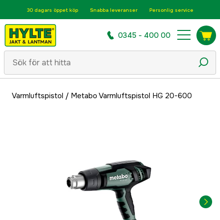
30 dagars öppet köp
Snabba leveranser
Personlig service
0345 - 400 00
Varmluftspistol
/
Metabo Varmluftspistol HG 20-600