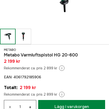
METABO
Metabo Varmluftspistol HG 20-600
2 199 kr
Rekommenderat ca. pris 2 899 kr
i
EAN
:
4061792185906
Totalt
:
2 199 kr
Rekommenderat ca. pris 2 899 kr
i
×
+
Lägg i varukorgen