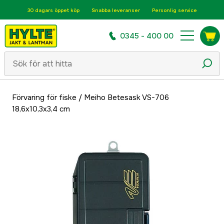
30 dagars öppet köp
Snabba leveranser
Personlig service
0345 - 400 00
Förvaring för fiske
/
Meiho Betesask VS-706
18,6x10,3x3,4 cm