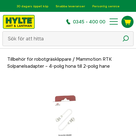
30 dagars öppet köp
Snabba leveranser
Personlig service
0345 - 400 00
Tillbehör för robotgräsklippare
/
Mammotion RTK
Solpanelsadapter – 4-polig hona till 2-polig hane