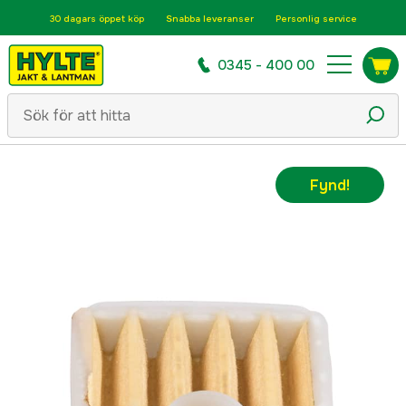
30 dagars öppet köp
Snabba leveranser
Personlig service
0345 - 400 00
Fynd!