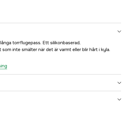
långa torrflugepass. Ett silikonbaserad,
m inte smälter när det är varmt eller blir hårt i kyla.
sing
3000036978
ummer
LF0005
782420000050