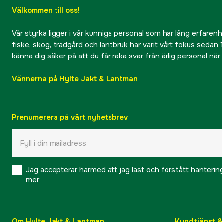
Välkommen till oss!
Vår styrka ligger i vår kunniga personal som har lång erfarenhet
fiske, skog, trädgård och lantbruk har varit vårt fokus sedan 1
känna dig säker på att du får raka svar från ärlig personal nä
Vännerna på Hylte Jakt & Lantman
Prenumerera på vårt nyhetsbrev
Jag accepterar härmed att jag läst och förstått hanteri
mer
Om Hylte Jakt & Lantman
Kundtjänst 