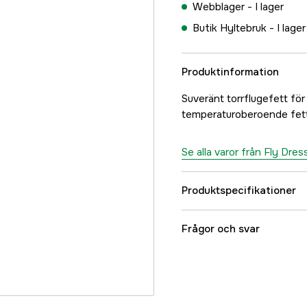
Webblager -
I lager
Butik Hyltebruk -
I lager
Produktinformation
Suveränt torrflugefett för 
temperaturoberoende fett so
Se alla varor från Fly Dres
Produktspecifikationer
Referensnummer
Frågor och svar
Tillverkarens artikeln
EAN