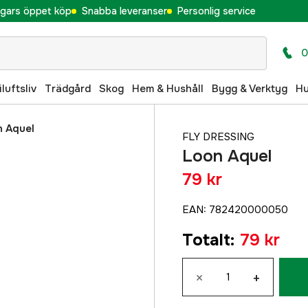
gars öppet köp
Snabba leveranser
Personlig service
0
iluftsliv
Trädgård
Skog
Hem & Hushåll
Bygg & Verktyg
H
n Aquel
FLY DRESSING
Loon Aquel
79 kr
EAN
:
782420000050
Totalt
:
79 kr
×
+