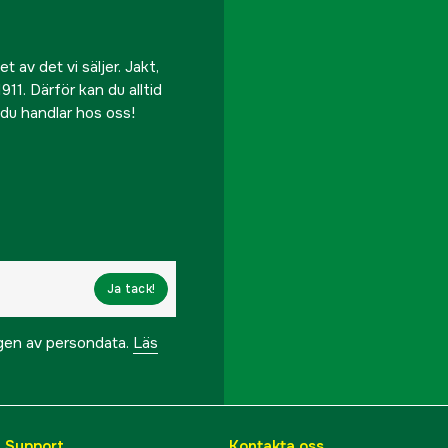
 av det vi säljer. Jakt,
911. Därför kan du alltid
r du handlar hos oss!
Ja tack!
ngen av persondata.
Läs
& Support
Kontakta oss