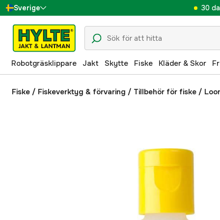
30 da
Sverige
Danmark
Suomi
Robotgräsklippare
Jakt
Skytte
Fiske
Kläder & Skor
Fr
Norge
Deutschland
Fiske
/
Fiskeverktyg & förvaring
/
Tillbehör för fiske
/
Loo