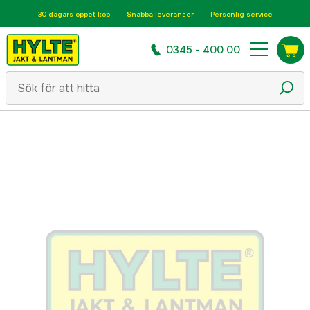
30 dagars öppet köp
Snabba leveranser
Personlig service
0345 - 400 00