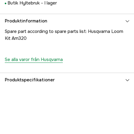
Butik Hyltebruk -
I lager
Produktinformation
Spare part according to spare parts list: Husqvarna Loom
Kit Am320
Se alla varor från Husqvarna
Produktspecifikationer
Referensnummer
1000293309
Tillverkarens artikelnummer
5816609-01
EAN
7393080520890