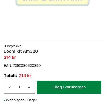
HUSQVARNA
Loom Kit Am320
214 kr
EAN
:
7393080520890
Totalt
:
214 kr
×
+
Lägg i varukorgen
Webblager -
I lager