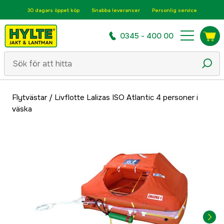
30 dagars öppet köp
Snabba leveranser
Personlig service
0345 - 400 00
Flytvästar
/
Livflotte Lalizas ISO Atlantic 4 personer i
väska