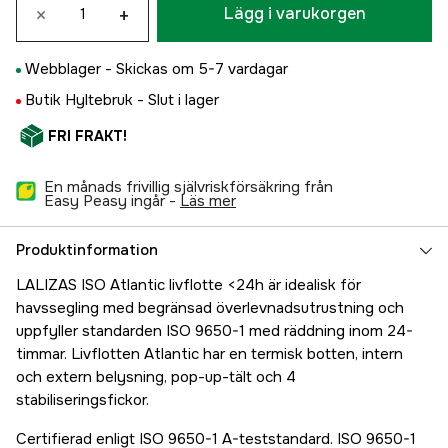
×
+
Lägg i varukorgen
Webblager -
Skickas om 5-7 vardagar
Butik Hyltebruk -
Slut i lager
FRI FRAKT!
En månads frivillig självriskförsäkring från
Easy Peasy ingår -
läs mer
Produktinformation
LALIZAS ISO Atlantic livflotte <24h är idealisk för
havssegling med begränsad överlevnadsutrustning och
uppfyller standarden ISO 9650-1 med räddning inom 24-
timmar. Livflotten Atlantic har en termisk botten, intern
och extern belysning, pop-up-tält och 4
stabiliseringsfickor.
Certifierad enligt ISO 9650-1 A-teststandard. ISO 9650-1