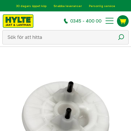
30 dagars öppet köp
Snabba leveranser
Personlig service
0345 - 400 00