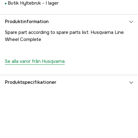
Butik Hyltebruk -
I lager
Produktinformation
Spare part according to spare parts list: Husqvarna Line
Wheel Complete
Se alla varor från Husqvarna
Produktspecifikationer
Referensnummer
1000189153
Tillverkarens artikelnummer
5051581-01
EAN
7391883666982