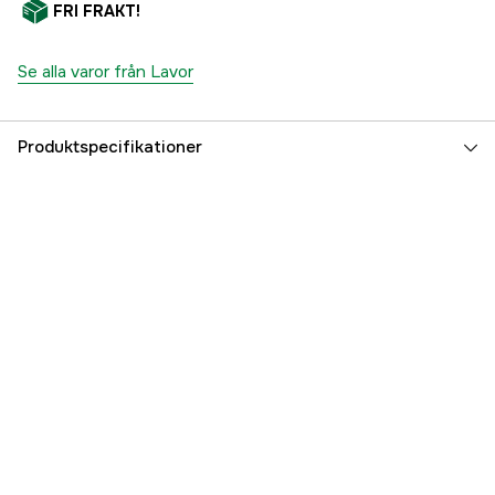
FRI FRAKT!
Se alla varor från Lavor
Produktspecifikationer
Referensnummer
4000083132
Tillverkarens artikelnummer
34004-00013