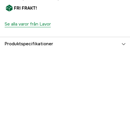
FRI FRAKT!
Se alla varor från Lavor
Produktspecifikationer
Referensnummer
4000083051
Tillverkarens artikelnummer
10001-10127