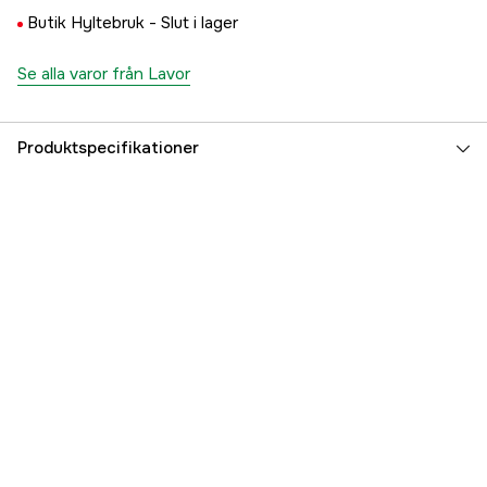
Butik Hyltebruk -
Slut i lager
Se alla varor från Lavor
Produktspecifikationer
Referensnummer
4000083032
Tillverkarens artikelnummer
10001-10120