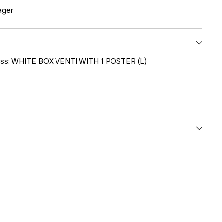
lager
kiss: WHITE BOX VENTI WITH 1 POSTER (L)
1000707280
ummer
25001-03805