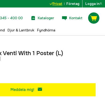
Privat
Företag
Logga in
345 - 400 00
Kataloger
Kontakt
und
Djur & Lantbruk
Fyndhörna
 Venti With 1 Poster (L)
H
Meddela mig!