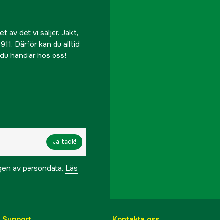
 av det vi säljer. Jakt,
911. Därför kan du alltid
r du handlar hos oss!
Ja tack!
ngen av persondata.
Läs
& Support
Kontakta oss