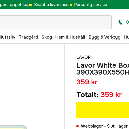
gars öppet köp
Snabba leveranser
Personlig service
0
iluftsliv
Trädgård
Skog
Hem & Hushåll
Bygg & Verktyg
H
LAVOR
Lavor White Box
390X390X550
359 kr
Totalt
:
359 kr
Webblager -
Slut i lager