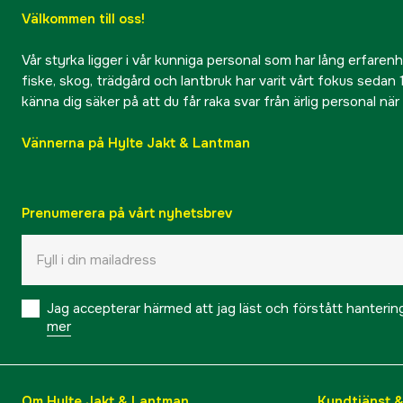
Välkommen till oss!
Vår styrka ligger i vår kunniga personal som har lång erfarenhet
fiske, skog, trädgård och lantbruk har varit vårt fokus sedan 1
känna dig säker på att du får raka svar från ärlig personal nä
Vännerna på Hylte Jakt & Lantman
Prenumerera på vårt nyhetsbrev
Jag accepterar härmed att jag läst och förstått hanteri
mer
Om Hylte Jakt & Lantman
Kundtjänst 