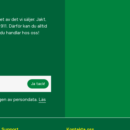
 av det vi säljer. Jakt,
911. Därför kan du alltid
r du handlar hos oss!
Ja tack!
ngen av persondata.
Läs
& Support
Kontakta oss