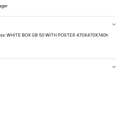
lager
gskiss: WHITE BOX GB 50 WITH POSTER 470X470X740h
1000707275
ummer
25001-03761