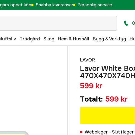
gars öppet köp
Snabba leveranser
Personlig service
0
iluftsliv
Trädgård
Skog
Hem & Hushåll
Bygg & Verktyg
H
LAVOR
Lavor White Bo
470X470X740
599 kr
Totalt
:
599 kr
Webblager -
Slut i lager