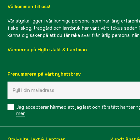
Välkommen till oss!
Vår styrka ligger i vår kunniga personal som har lång erfarenhet
fiske, skog, trädgård och lantbruk har varit vårt fokus sedan 1
känna dig säker på att du får raka svar från ärlig personal nä
Vännerna på Hylte Jakt & Lantman
Prenumerera på vårt nyhetsbrev
Jag accepterar härmed att jag läst och förstått hanteri
mer
Om Hylte Jakt & Lantman
Kundtjänst 