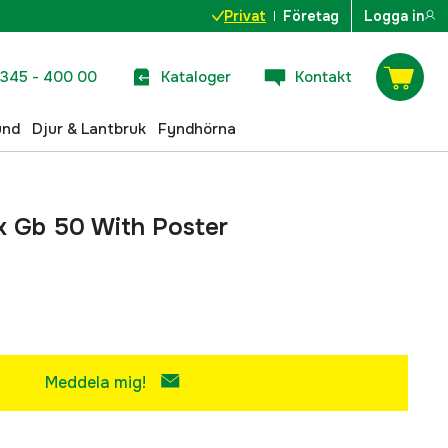
Privat
Företag
Logga in
345 - 400 00
Kataloger
Kontakt
und
Djur & Lantbruk
Fyndhörna
x Gb 50 With Poster
H
Meddela mig!