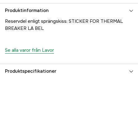
Produktinformation
Reservdel enligt sprängskiss: STICKER FOR THERMAL
BREAKER LA BEL
Se alla varor från Lavor
Produktspecifikationer
Referensnummer
1000707357
Tillverkarens artikelnummer
24001-24347