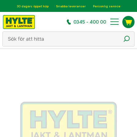
30 dagars öppet köp
Snabba leveranser
Personlig service
0345 - 400 00