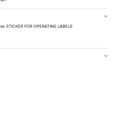
skiss: STICKER FOR OPERATING LABELS
1000707380
ummer
24001-24492