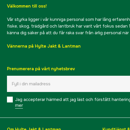
Välkommen till oss!
Vår styrka ligger i vår kunniga personal som har lång erfarenhet
fiske, skog, trädgård och lantbruk har varit vårt fokus sedan 1
känna dig säker på att du får raka svar från ärlig personal nä
Vännerna på Hylte Jakt & Lantman
Prenumerera på vårt nyhetsbrev
Jag accepterar härmed att jag läst och förstått hanteri
mer
Om Hylte Jakt & Lantman
Kundtjänst 