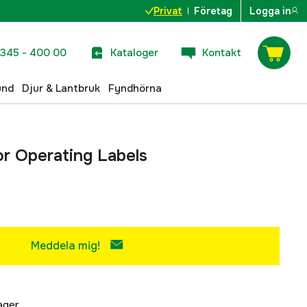
Privat
Företag
Logga in
345 - 400 00
Kataloger
Kontakt
und
Djur & Lantbruk
Fyndhörna
or Operating Labels
Meddela mig!
lager