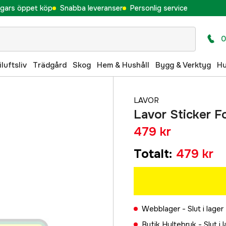
gars öppet köp
Snabba leveranser
Personlig service
0
iluftsliv
Trädgård
Skog
Hem & Hushåll
Bygg & Verktyg
H
LAVOR
Lavor Sticker F
479 kr
Totalt
:
479 kr
Webblager -
Slut i lager
Butik Hyltebruk -
Slut i 