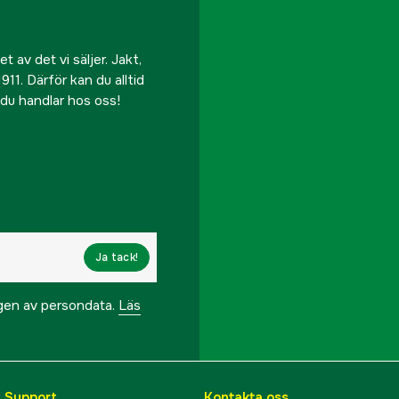
 av det vi säljer. Jakt,
911. Därför kan du alltid
r du handlar hos oss!
Ja tack!
ngen av persondata.
Läs
& Support
Kontakta oss