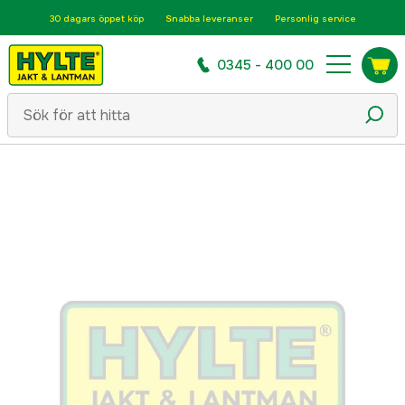
30 dagars öppet köp
Snabba leveranser
Personlig service
0345 - 400 00