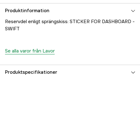
Produktinformation
Reservdel enligt sprängskiss: STICKER FOR DASHBOARD -
SWIFT
Se alla varor från Lavor
Produktspecifikationer
Referensnummer
1000707387
Tillverkarens artikelnummer
24001-24517