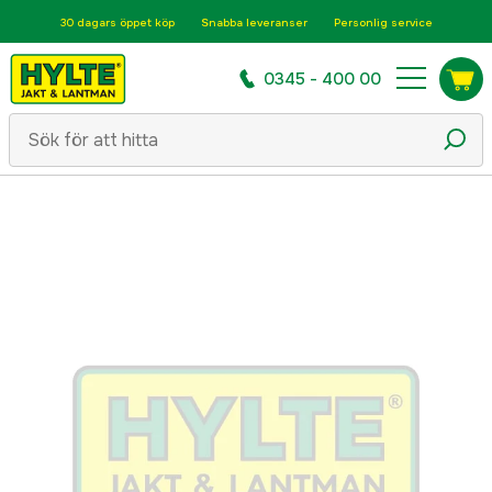
30 dagars öppet köp
Snabba leveranser
Personlig service
0345 - 400 00