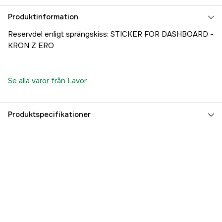
Produktinformation
Reservdel enligt sprängskiss: STICKER FOR DASHBOARD -
KRON Z ERO
Se alla varor från Lavor
Produktspecifikationer
Referensnummer
1000707369
Tillverkarens artikelnummer
24001-24390