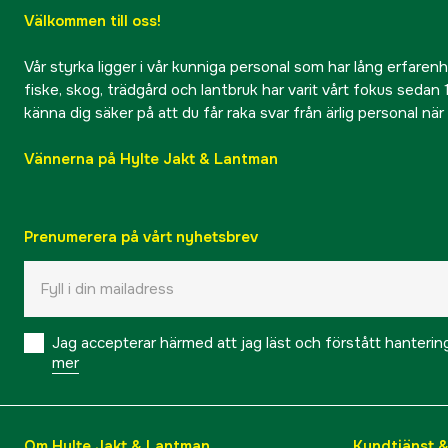
Välkommen till oss!
Vår styrka ligger i vår kunniga personal som har lång erfarenhet
fiske, skog, trädgård och lantbruk har varit vårt fokus sedan 1
känna dig säker på att du får raka svar från ärlig personal nä
Vännerna på Hylte Jakt & Lantman
Prenumerera på vårt nyhetsbrev
Jag accepterar härmed att jag läst och förstått hanteri
mer
Om Hylte Jakt & Lantman
Kundtjänst 