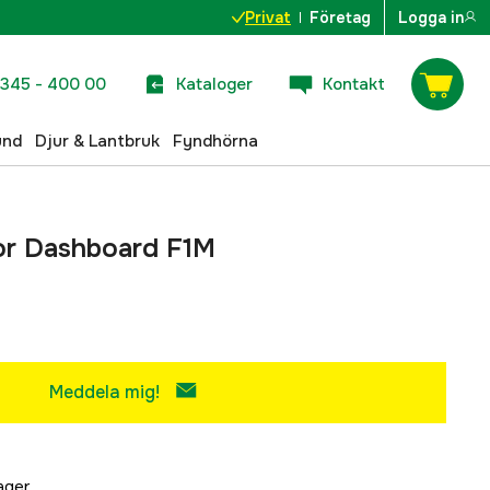
Privat
Företag
Logga in
345 - 400 00
Kataloger
Kontakt
und
Djur & Lantbruk
Fyndhörna
For Dashboard F1M
Meddela mig!
lager