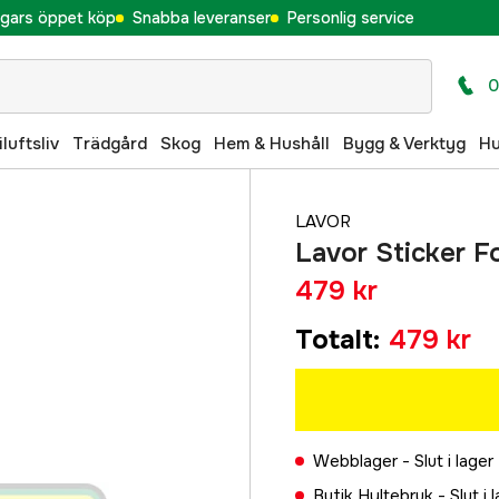
gars öppet köp
Snabba leveranser
Personlig service
0
iluftsliv
Trädgård
Skog
Hem & Hushåll
Bygg & Verktyg
H
LAVOR
Lavor Sticker 
479 kr
Totalt
:
479 kr
Webblager -
Slut i lager
Butik Hyltebruk -
Slut i 