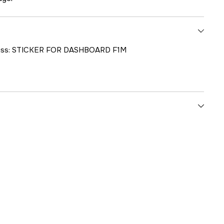
skiss: STICKER FOR DASHBOARD F1M
1000707386
ummer
24001-24516