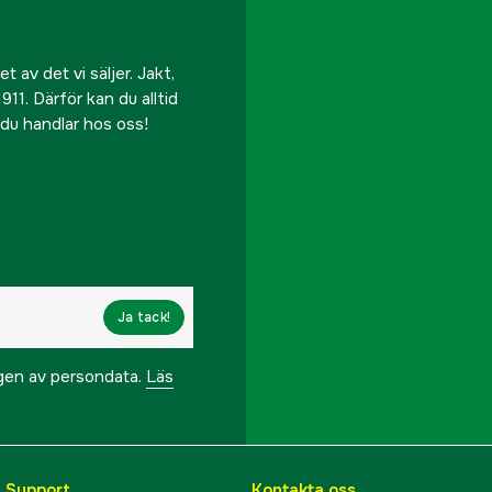
 av det vi säljer. Jakt,
911. Därför kan du alltid
r du handlar hos oss!
Ja tack!
ngen av persondata.
Läs
& Support
Kontakta oss