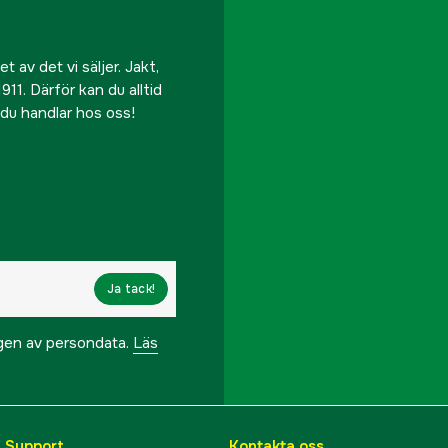
 av det vi säljer. Jakt,
911. Därför kan du alltid
r du handlar hos oss!
Ja tack!
ngen av persondata.
Läs
& Support
Kontakta oss