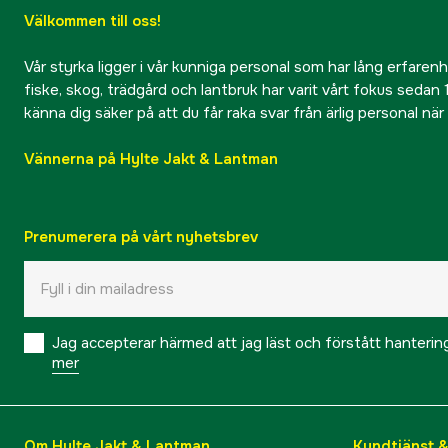
Välkommen till oss!
Vår styrka ligger i vår kunniga personal som har lång erfarenhet
fiske, skog, trädgård och lantbruk har varit vårt fokus sedan 1
känna dig säker på att du får raka svar från ärlig personal nä
Vännerna på Hylte Jakt & Lantman
Prenumerera på vårt nyhetsbrev
Jag accepterar härmed att jag läst och förstått hanteri
mer
Om Hylte Jakt & Lantman
Kundtjänst 