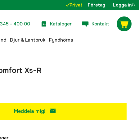
Privat
Företag
Logga in
345 - 400 00
Kataloger
Kontakt
und
Djur & Lantbruk
Fyndhörna
omfort Xs-R
Meddela mig!
lager