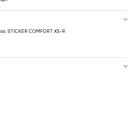
skiss: STICKER COMFORT XS-R
1000707421
ummer
24001-26304