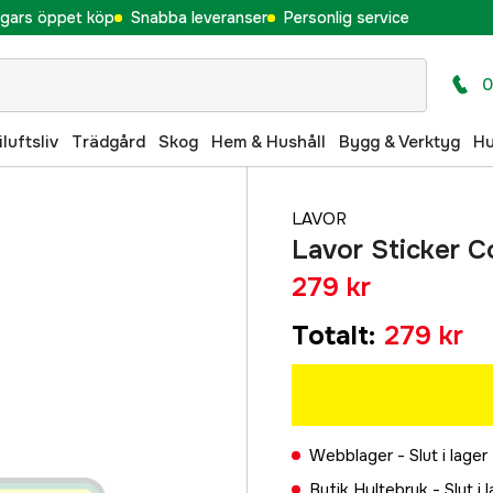
gars öppet köp
Snabba leveranser
Personlig service
0
iluftsliv
Trädgård
Skog
Hem & Hushåll
Bygg & Verktyg
H
LAVOR
Lavor Sticker C
279 kr
Totalt
:
279 kr
Webblager -
Slut i lager
Butik Hyltebruk -
Slut i 