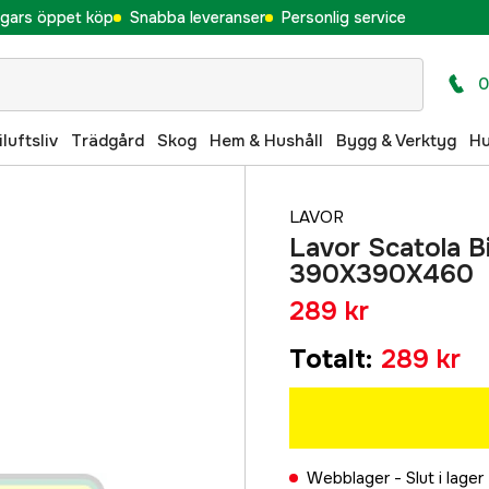
gars öppet köp
Snabba leveranser
Personlig service
0
iluftsliv
Trädgård
Skog
Hem & Hushåll
Bygg & Verktyg
H
LAVOR
Lavor Scatola B
390X390X460
289 kr
Totalt
:
289 kr
Webblager -
Slut i lager