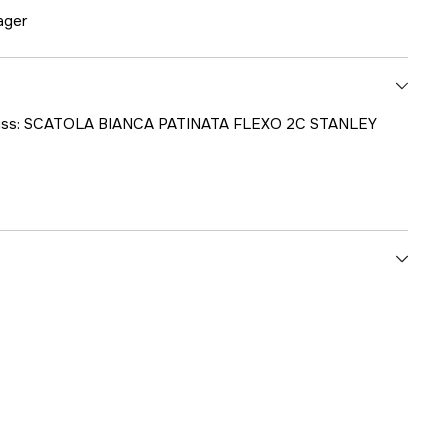
lager
gskiss: SCATOLA BIANCA PATINATA FLEXO 2C STANLEY
1000707281
ummer
25001-03812