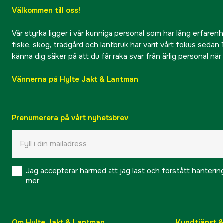
Välkommen till oss!
Vår styrka ligger i vår kunniga personal som har lång erfarenhet
fiske, skog, trädgård och lantbruk har varit vårt fokus sedan 1
känna dig säker på att du får raka svar från ärlig personal nä
Vännerna på Hylte Jakt & Lantman
Prenumerera på vårt nyhetsbrev
Jag accepterar härmed att jag läst och förstått hanteri
mer
Om Hylte Jakt & Lantman
Kundtjänst 