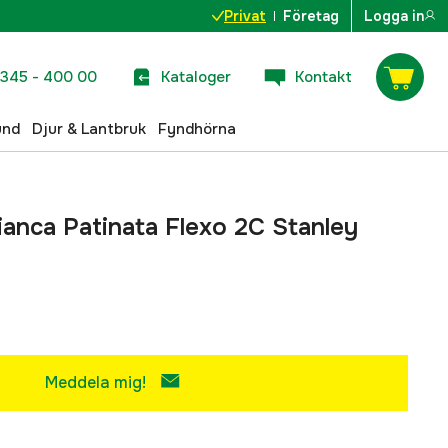
Privat
Företag
Logga in
345 - 400 00
Kataloger
Kontakt
und
Djur & Lantbruk
Fyndhörna
ianca Patinata Flexo 2C Stanley
Meddela mig!