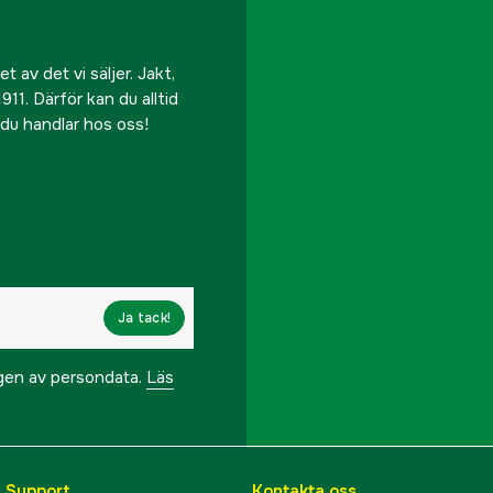
 av det vi säljer. Jakt,
911. Därför kan du alltid
r du handlar hos oss!
Ja tack!
ngen av persondata.
Läs
& Support
Kontakta oss