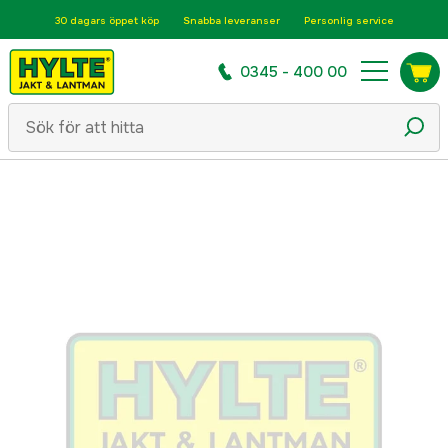
30 dagars öppet köp
Snabba leveranser
Personlig service
0345 - 400 00