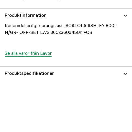
Produktinformation
Reservdel enligt sprängskiss: SCATOLA ASHLEY 800 -
N/GR- OFF-SET LWS 360x360x450h +CB
Se alla varor från Lavor
Produktspecifikationer
Referensnummer
1000707285
Tillverkarens artikelnummer
25001-03820