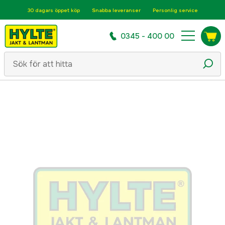
30 dagars öppet köp
Snabba leveranser
Personlig service
0345 - 400 00