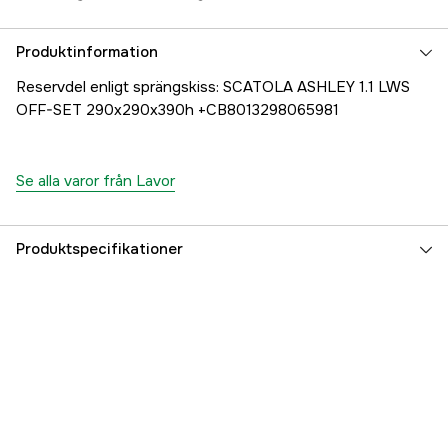
Produktinformation
Reservdel enligt sprängskiss: SCATOLA ASHLEY 1.1 LWS
OFF-SET 290x290x390h +CB8013298065981
Se alla varor från Lavor
Produktspecifikationer
Referensnummer
1000707298
Tillverkarens artikelnummer
25001-03883