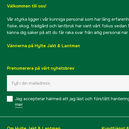
Välkommen till oss!
Vår styrka ligger i vår kunniga personal som har lång erfarenhet
fiske, skog, trädgård och lantbruk har varit vårt fokus sedan 1
känna dig säker på att du får raka svar från ärlig personal nä
Vännerna på Hylte Jakt & Lantman
Prenumerera på vårt nyhetsbrev
Jag accepterar härmed att jag läst och förstått hanteri
mer
Om Hylte Jakt & Lantman
Kundtjänst 