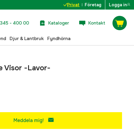
Privat
Företag
Logga in
345 - 400 00
Kataloger
Kontakt
und
Djur & Lantbruk
Fyndhörna
e Visor -Lavor-
Meddela mig!