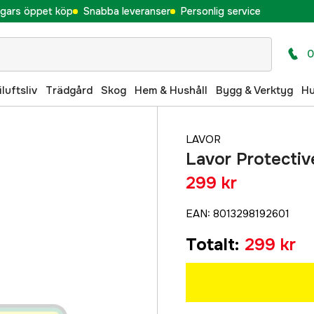
gars öppet köp
Snabba leveranser
Personlig service
0
iluftsliv
Trädgård
Skog
Hem & Hushåll
Bygg & Verktyg
H
LAVOR
Lavor Protectiv
299 kr
EAN
:
8013298192601
Totalt
:
299 kr