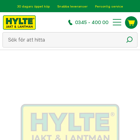
30 dagars öppet köp
Snabba leveranser
Personlig service
0345 - 400 00