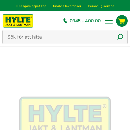
30 dagars öppet köp
Snabba leveranser
Personlig service
0345 - 400 00