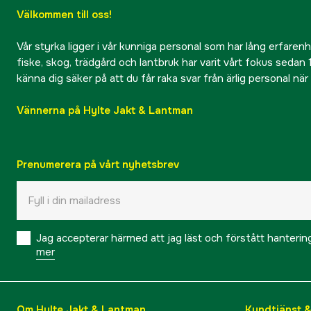
Välkommen till oss!
Vår styrka ligger i vår kunniga personal som har lång erfarenhet
fiske, skog, trädgård och lantbruk har varit vårt fokus sedan 1
känna dig säker på att du får raka svar från ärlig personal nä
Vännerna på Hylte Jakt & Lantman
Prenumerera på vårt nyhetsbrev
Jag accepterar härmed att jag läst och förstått hanteri
mer
Om Hylte Jakt & Lantman
Kundtjänst 