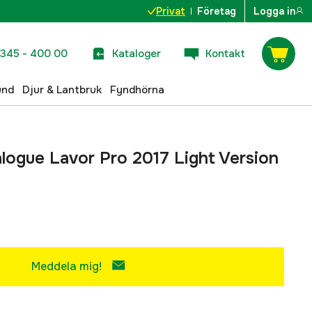
Privat
Företag
Logga in
345 - 400 00
Kataloger
Kontakt
und
Djur & Lantbruk
Fyndhörna
logue Lavor Pro 2017 Light Version
Meddela mig!