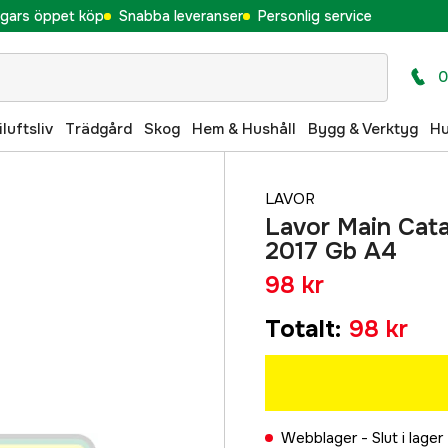
gars öppet köp
Snabba leveranser
Personlig service
0
iluftsliv
Trädgård
Skog
Hem & Hushåll
Bygg & Verktyg
H
LAVOR
Lavor Main Cata
2017 Gb A4
98 kr
Totalt
:
98 kr
Webblager -
Slut i lager