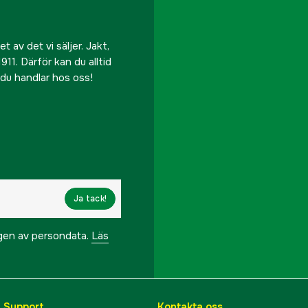
 av det vi säljer. Jakt,
911. Därför kan du alltid
r du handlar hos oss!
Ja tack!
ngen av persondata.
Läs
& Support
Kontakta oss