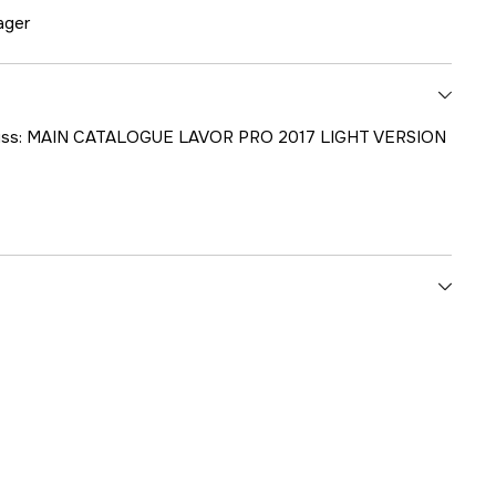
lager
gskiss: MAIN CATALOGUE LAVOR PRO 2017 LIGHT VERSION
1000707269
ummer
00079-01459