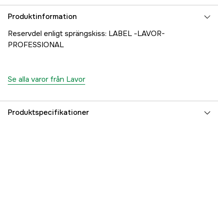
Produktinformation
Reservdel enligt sprängskiss: LABEL -LAVOR-
PROFESSIONAL
Se alla varor från Lavor
Produktspecifikationer
Referensnummer
1000707415
Tillverkarens artikelnummer
24001-26276