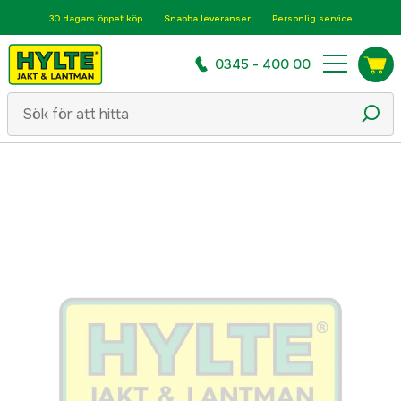
30 dagars öppet köp
Snabba leveranser
Personlig service
0345 - 400 00