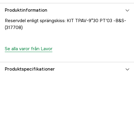
Produktinformation
Reservdel enligt sprängskiss: KIT TPAV-9°30 PT'03 -B&S-
(317708)
Se alla varor från Lavor
Produktspecifikationer
Referensnummer
1000707554
Tillverkarens artikelnummer
8.601.AX66