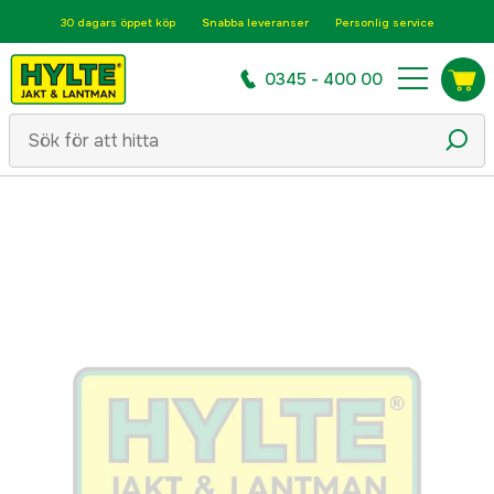
30 dagars öppet köp
Snabba leveranser
Personlig service
0345 - 400 00