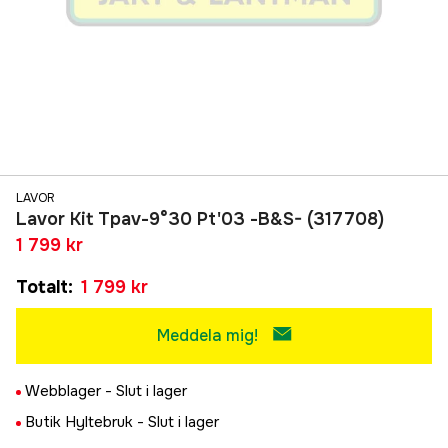
LAVOR
Lavor Kit Tpav-9°30 Pt'03 -B&S- (317708)
1 799 kr
Totalt
:
1 799 kr
Meddela mig!
Webblager -
Slut i lager
Butik Hyltebruk -
Slut i lager