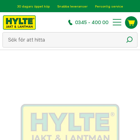
30 dagars öppet köp
Snabba leveranser
Personlig service
0345 - 400 00