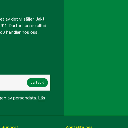
 av det vi säljer. Jakt,
911. Därför kan du alltid
r du handlar hos oss!
Ja tack!
ngen av persondata.
Läs
& Support
Kontakta oss