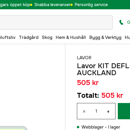
gars öppet köp
Snabba leveranser
Personlig service
0
iluftsliv
Trädgård
Skog
Hem & Hushåll
Bygg & Verktyg
H
LAVOR
Lavor KIT DE
AUCKLAND
505 kr
Totalt
:
505 kr
×
+
Webblager -
I lager