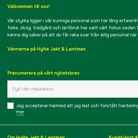
Välkommen till oss!
Vår styrka ligger i vår kunniga personal som har lång erfarenhet
fiske, skog, trädgård och lantbruk har varit vårt fokus sedan 1
känna dig säker på att du får raka svar från ärlig personal nä
Vännerna på Hylte Jakt & Lantman
Prenumerera på vårt nyhetsbrev
Jag accepterar härmed att jag läst och förstått hanteri
mer
Om Hylte Jakt & Lantman
Kundtjänst 