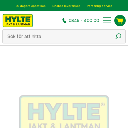
30 dagars öppet köp
Snabba leveranser
Personlig service
0345 - 400 00