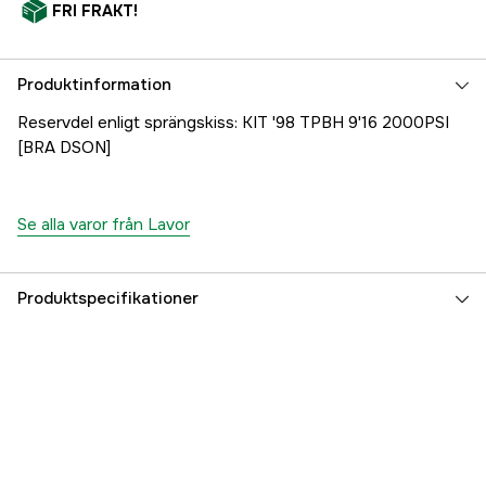
FRI FRAKT!
Produktinformation
Reservdel enligt sprängskiss: KIT '98 TPBH 9'16 2000PSI
[BRA DSON]
Se alla varor från Lavor
Produktspecifikationer
Referensnummer
1000707536
Tillverkarens artikelnummer
10001-10344