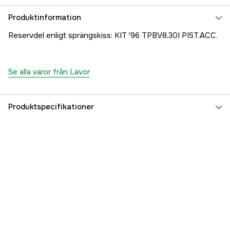
Produktinformation
Reservdel enligt sprängskiss: KIT '96 TPBV8,30I PIST.ACC.
Se alla varor från Lavor
Produktspecifikationer
Referensnummer
1000707539
Tillverkarens artikelnummer
10001-10345