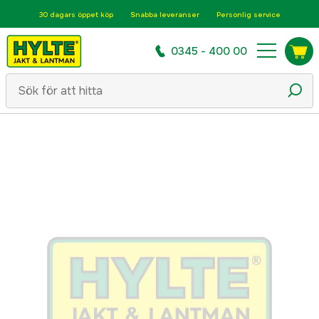
30 dagars öppet köp
Snabba leveranser
Personlig service
0345 - 400 00