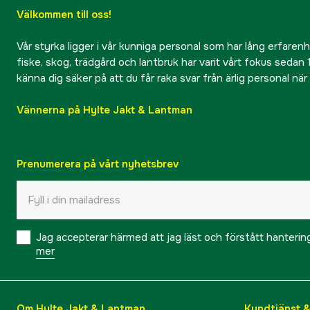
Välkommen till oss!
Vår styrka ligger i vår kunniga personal som har lång erfarenhet
fiske, skog, trädgård och lantbruk har varit vårt fokus sedan 1
känna dig säker på att du får raka svar från ärlig personal nä
Vännerna på Hylte Jakt & Lantman
Prenumerera på vårt nyhetsbrev
Jag accepterar härmed att jag läst och förstått hanteri
mer
Om Hylte Jakt & Lantman
Kundtjänst 