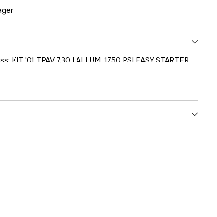
lager
kiss: KIT '01 TPAV 7,30 I ALLUM. 1750 PSI EASY STARTER
1000707544
ummer
10001-10350