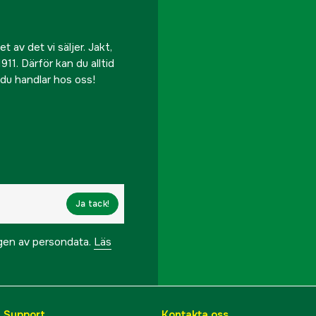
 av det vi säljer. Jakt,
911. Därför kan du alltid
r du handlar hos oss!
Ja tack!
ngen av persondata.
Läs
& Support
Kontakta oss