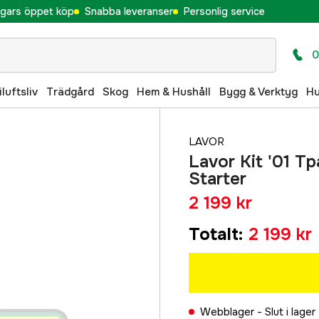
gars öppet köp
Snabba leveranser
Personlig service
0
iluftsliv
Trädgård
Skog
Hem & Hushåll
Bygg & Verktyg
H
LAVOR
Lavor Kit '01 Tp
Starter
2 199 kr
Totalt
:
2 199 kr
Webblager -
Slut i lager