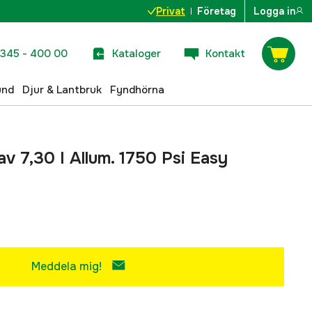
Privat
Företag
Logga in
345 - 400 00
Kataloger
Kontakt
und
Djur & Lantbruk
Fyndhörna
av 7,30 I Allum. 1750 Psi Easy
Meddela mig!