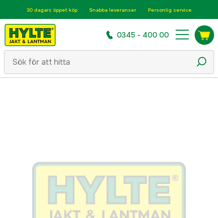
30 dagars öppet köp
Snabba leveranser
Personlig service
0345 - 400 00