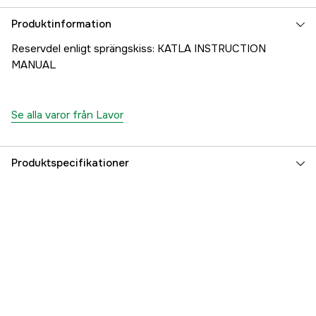
Produktinformation
Reservdel enligt sprängskiss: KATLA INSTRUCTION
MANUAL
Se alla varor från Lavor
Produktspecifikationer
Referensnummer
1000707319
Tillverkarens artikelnummer
22001-05167