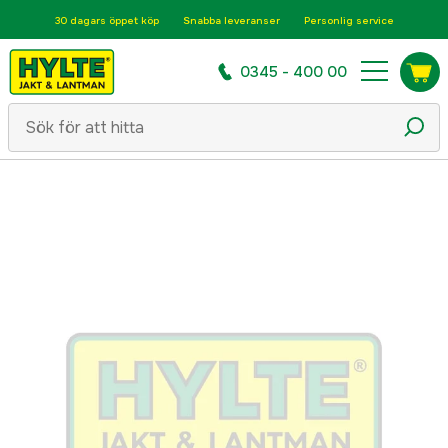
30 dagars öppet köp
Snabba leveranser
Personlig service
0345 - 400 00