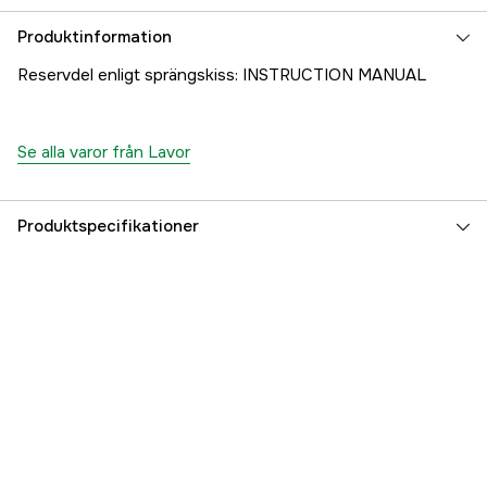
Produktinformation
Reservdel enligt sprängskiss: INSTRUCTION MANUAL
Se alla varor från Lavor
Produktspecifikationer
Referensnummer
1000707306
Tillverkarens artikelnummer
7.300.0354