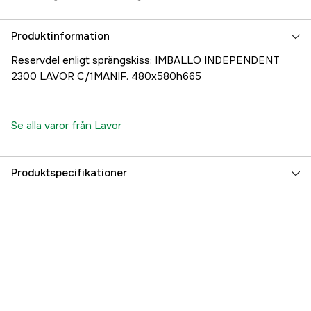
Produktinformation
Reservdel enligt sprängskiss: IMBALLO INDEPENDENT
2300 LAVOR C/1MANIF. 480x580h665
Se alla varor från Lavor
Produktspecifikationer
Referensnummer
1000707437
Tillverkarens artikelnummer
25001-04320