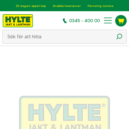
30 dagars öppet köp
Snabba leveranser
Personlig service
0345 - 400 00