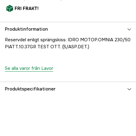
FRI FRAKT!
Produktinformation
Reservdel enligt sprängskiss: IDRO MOTOP.OMNIA 230/50
PIATT.10.37GR TEST OTT. (S/ASP.DET.)
Se alla varor från Lavor
Produktspecifikationer
Referensnummer
1000707502
Tillverkarens artikelnummer
34003-00013