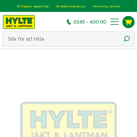
30 dagars öppet köp
Snabba leveranser
Personlig service
0345 - 400 00