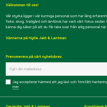
Välkommen till oss!
Vår styrka ligger i vår kunniga personal som har lång erfarenhet
fiske, skog, trädgård och lantbruk har varit vårt fokus sedan 1
känna dig säker på att du får raka svar från ärlig personal nä
Vännerna på Hylte Jakt & Lantman
Prenumerera på vårt nyhetsbrev
Jag accepterar härmed att jag läst och förstått hanteri
mer
Om Hylte Jakt & Lantman
Kundtjänst 