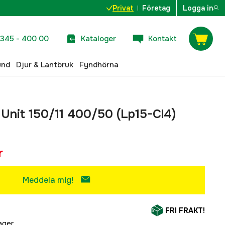
Privat
Företag
Logga in
345 - 400 00
Kataloger
Kontakt
und
Djur & Lantbruk
Fyndhörna
Unit 150/11 400/50 (Lp15-Cl4)
r
Meddela mig!
FRI FRAKT!
lager