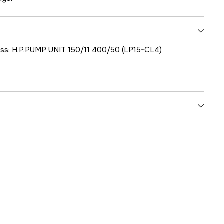
kiss: H.P.PUMP UNIT 150/11 400/50 (LP15-CL4)
1000707612
ummer
34004-00070