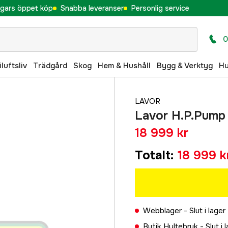
gars öppet köp
Snabba leveranser
Personlig service
0
iluftsliv
Trädgård
Skog
Hem & Hushåll
Bygg & Verktyg
H
LAVOR
Lavor H.P.Pump 
18 999 kr
Totalt
:
18 999 k
Webblager -
Slut i lager
Butik Hyltebruk -
Slut i 