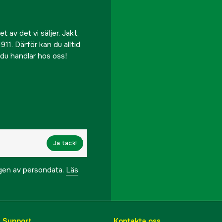
 av det vi säljer. Jakt,
911. Därför kan du alltid
r du handlar hos oss!
Ja tack!
ngen av persondata.
Läs
& Support
Kontakta oss