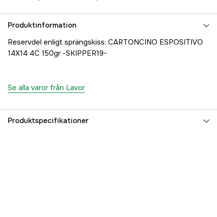
Produktinformation
Reservdel enligt sprängskiss: CARTONCINO ESPOSITIVO
14X14 4C 150gr -SKIPPER19-
Se alla varor från Lavor
Produktspecifikationer
Referensnummer
1000707215
Tillverkarens artikelnummer
00079-01854