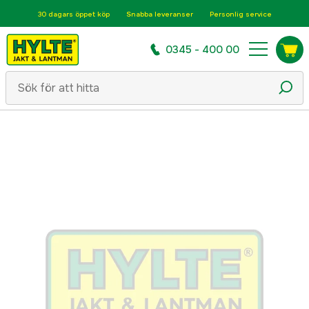
30 dagars öppet köp
Snabba leveranser
Personlig service
0345 - 400 00