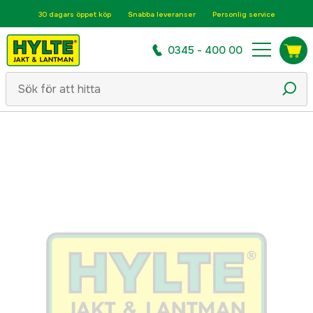
30 dagars öppet köp
Snabba leveranser
Personlig service
0345 - 400 00