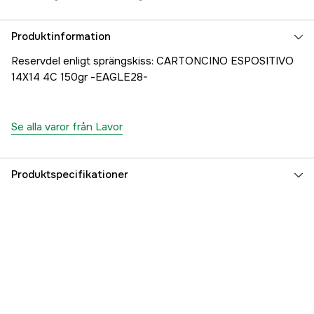
Produktinformation
Reservdel enligt sprängskiss: CARTONCINO ESPOSITIVO
14X14 4C 150gr -EAGLE28-
Se alla varor från Lavor
Produktspecifikationer
Referensnummer
1000707223
Tillverkarens artikelnummer
00079-01862