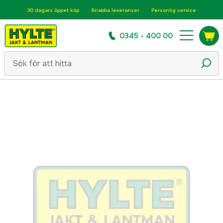
30 dagars öppet köp
Snabba leveranser
Personlig service
0345 - 400 00