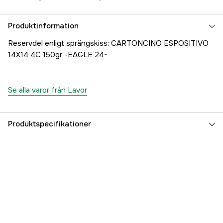
Produktinformation
Reservdel enligt sprängskiss: CARTONCINO ESPOSITIVO
14X14 4C 150gr -EAGLE 24-
Se alla varor från Lavor
Produktspecifikationer
Referensnummer
1000707240
Tillverkarens artikelnummer
00079-01875